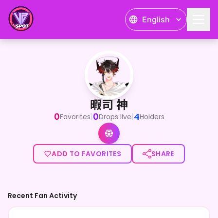
English
暇司 神
<p>俺の名前は暇司 神（かつかさ じん）暇を司る神をやってい
暇司 神
0
0
4
|
|
Favorites
Drops live
Holders
ADD TO FAVORITES
SHARE
Recent Fan Activity