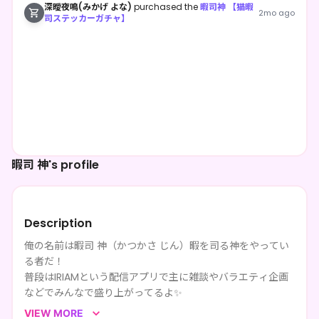
深曖夜鳴(みかげ よな)
purchased the
暇司神 【猫暇
2mo ago
司ステッカーガチャ】
暇司 神's profile
Description
俺の名前は暇司 神（かつかさ じん）暇を司る神をやってい
る者だ！
普段はIRIAMという配信アプリで主に雑談やバラエティ企画
などでみんなで盛り上がってるよ✨
毎日配信してるからもしよかったら検索🔍してね✨
VIEW MORE