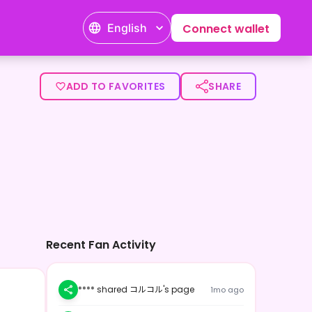
English
Connect wallet
るよ！制作は動画・3DCG・イラスト・画像編集・軽めの音声編集
ADD TO FAVORITES
SHARE
Recent Fan Activity
**** shared コルコル's page
1mo ago