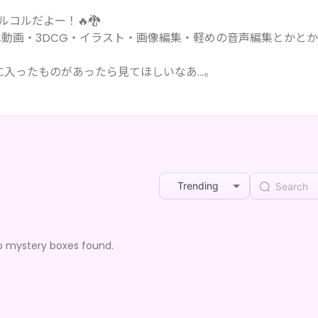
ルコルだよー！🔥🐉
は動画・3DCG・イラスト・画像編集・軽めの音声編集とかと
に入ったものがあったら見てほしいなあ…。
！最高音質のASMRの練習もしてるよ！！
ル！って言われる位色んな人間さんに知ってもらいたいな…。それ
Trending
o mystery boxes found.