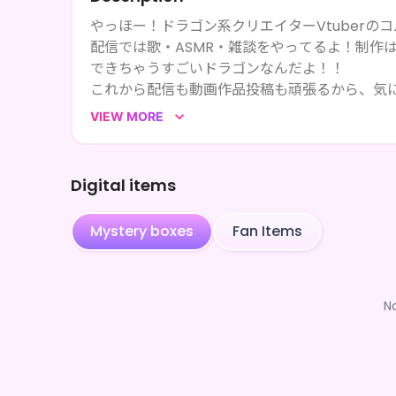
やっほー！ドラゴン系クリエイターVtuberのコ
配信では歌・ASMR・雑談をやってるよ！制作
できちゃうすごいドラゴンなんだよ！！
これから配信も動画作品投稿も頑張るから、気
最近はなんと！！！KU100を買っちゃったんだ
VIEW MORE
いつかはドラゴン系Vtuberといえばコルコ
くなった人間さんは食べるんだっ！✨
Digital items
Mystery boxes
Fan Items
N