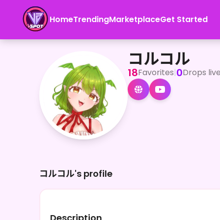
Home
Trending
Marketplace
Get Started
コルコル
<p>やっほー！ドラゴン系クリエイターVtuberのコルコルだ
コルコル
18
0
Favorites
|
Drops liv
コルコル's profile
Description