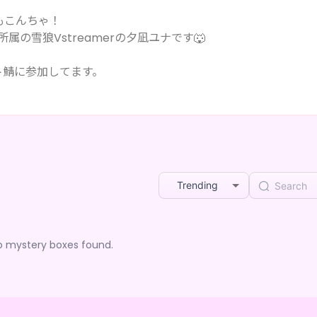
もこんちゃ！
門所属の雪狼Vstreamerの夕凪ユナです🐺
スト鯖に参加してます。
んでくれたらうれしいです。
全部ひとりで行ってる？！
Trending
ていきます✨
o mystery boxes found.