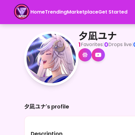
Home
Trending
Marketplace
Get Started
夕凪ユナ
<p>初めましての方、いつも応援してくれている方もこんちゃ！</p><
夕凪ユナ
1
0
Favorites
|
Drops live
|
夕凪ユナ's profile
Description