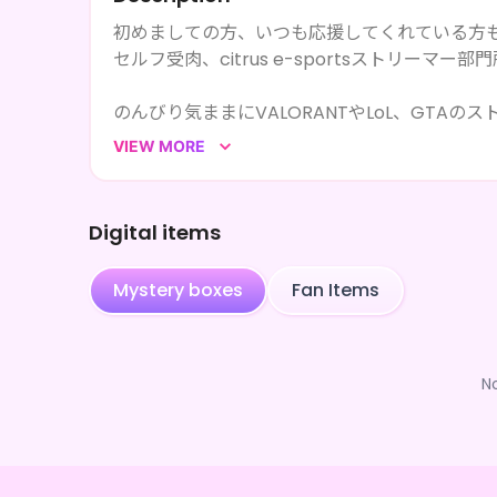
初めましての方、いつも応援してくれている方
セルフ受肉、citrus e-sportsストリーマー部
のんびり気ままにVALORANTやLoL、GTAの
気が向いたらちらっと遊びに来て、少しでも休
VIEW MORE
Twitchで配信中📺
月１ペースで歌ってみたをYoutubeに投稿🎤
Digital items
shorts不定期更新
イラストやLive2Dモデリング、動画編集まで
Mystery boxes
Fan Items
私が必要とされるその日まで、日々技術を磨い
N