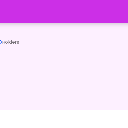
p>セルフ受肉、citrus e-sportsストリーマー部門所属の雪
0
Holders