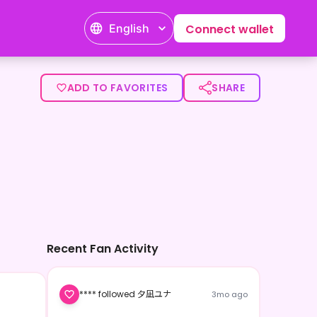
English
Connect wallet
狼Vstreamerの夕凪ユナです🐺</p><p><br></p><
ADD TO FAVORITES
SHARE
Recent Fan Activity
**** followed 夕凪ユナ
3mo ago