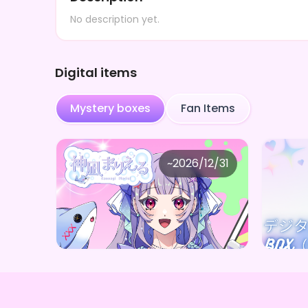
No description yet.
Digital items
Mystery boxes
Fan Items
神凪まりえる
神
~
2026/12/31
神凪まりえる しゅわしゅわBOX(全10種)
Price
Price
Purchase Here
¥
1,000
¥
1,00