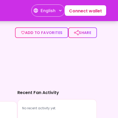
English
Connect wallet
ADD TO FAVORITES
SHARE
Recent Fan Activity
No recent activity yet.