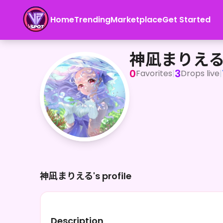
Home
Trending
Marketplace
Get Started
神凪まりえる
神凪まりえ
0
3
Favorites
|
Drops live
|
神凪まりえる's profile
Description