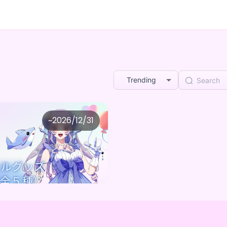
Trending
凪まりえる
~
2026/12/31
神凪まりえるのしゅわしゅわオリジナルデジタルBOX（全５種）
Purchase Here
0