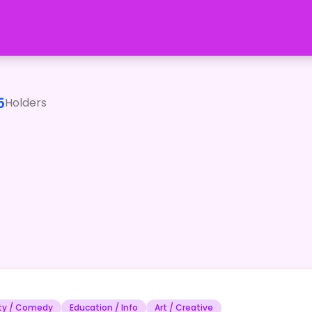
eで配信や動画投稿をしています☀</p><p>みんなが少しでも笑
5
Holders
ety / Comedy
Education / Info
Art / Creative