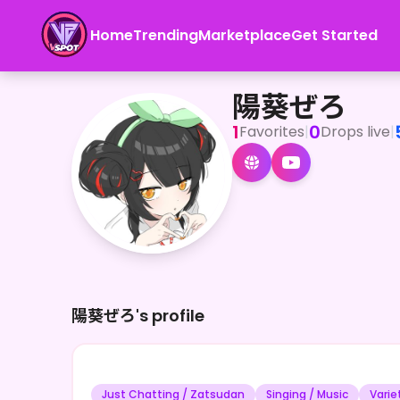
Home
Trending
Marketplace
Get Started
陽葵ぜろ
<p>”あなたの心に、ひだまりを” 陽葵ぜろです！YouTub
陽葵ぜろ
1
0
Favorites
|
Drops live
|
陽葵ぜろ's profile
Just Chatting / Zatsudan
Singing / Music
Vari