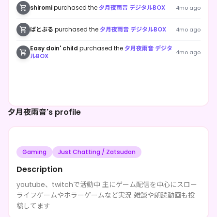
shiromi
purchased the
夕月夜雨音 デジタルBOX
4mo ago
ばとぶる
purchased the
夕月夜雨音 デジタルBOX
4mo ago
Easy doin' child
purchased the
夕月夜雨音 デジタ
4mo ago
ルBOX
夕月夜雨音's profile
Gaming
Just Chatting / Zatsudan
Description
youtube、twitchで活動中 主にゲーム配信を中心にスロー
ライフゲームやホラーゲームなど実況 雑談や朗読動画も投
稿してます