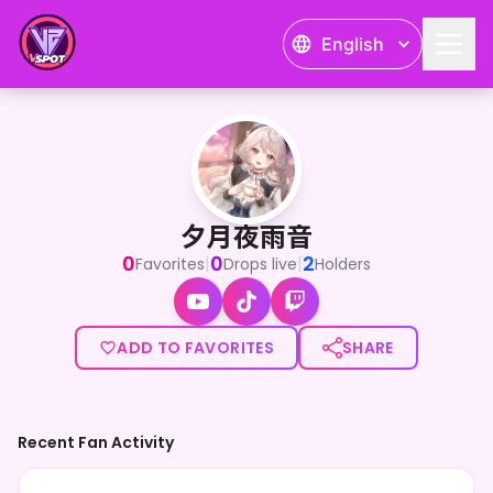
English
夕月夜雨音
youtube、twitchで活動中 主にゲーム配信を中心にス
夕月夜雨音
0
0
2
|
|
Favorites
Drops live
Holders
ADD TO FAVORITES
SHARE
Recent Fan Activity