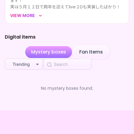
ます！
実は５月１２日で周年を迎えてlive２Dも実装したばかり！
まだまだこれからのわたくしを見守ってくださいまし！
VIEW MORE
IRIAMでは雑談を中心に歌や飲酒枠などしております！
🌟 YouTubeではホラゲや鳴潮などのゲーム配信や歌ってみ
たなどの動画をあげています！🌟
Digital items
これからわたくしとたくさんの思い出を紡ぎ語らせてくださ
いませ
Mystery boxes
Fan Items
Trending
No mystery boxes found.