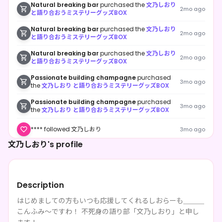
Natural breaking bar
purchased the
文乃しおり
2mo ago
と語り合おうミステリーグッズBOX
Natural breaking bar
purchased the
文乃しおり
2mo ago
と語り合おうミステリーグッズBOX
Natural breaking bar
purchased the
文乃しおり
2mo ago
と語り合おうミステリーグッズBOX
Passionate building champagne
purchased
3mo ago
the
文乃しおり と語り合おうミステリーグッズBOX
Passionate building champagne
purchased
3mo ago
the
文乃しおり と語り合おうミステリーグッズBOX
**** followed 文乃しおり
3mo ago
文乃しおり's profile
**** followed 文乃しおり
3mo ago
Description
はじめましての方もいつも応援してくれるしおらーも＿＿＿
こんふみ～ですわ！ 不死身の語り部「文乃しおり」と申し