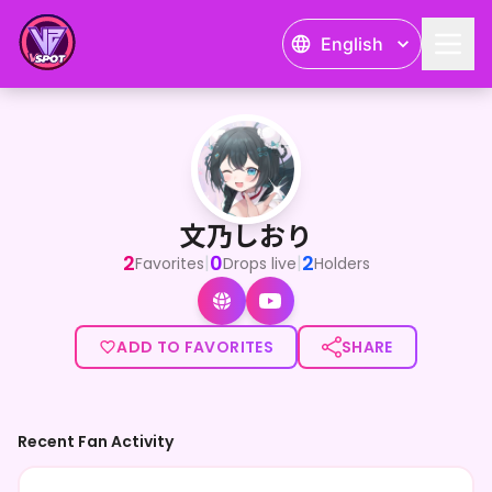
English
文乃しおり
<p>はじめましての方もいつも応援してくれるしおらーも＿＿＿こ
文乃しおり
2
0
2
|
|
Favorites
Drops live
Holders
ADD TO FAVORITES
SHARE
Recent Fan Activity