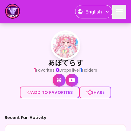
English
あぽてらす
<p>こんてら～☀️🪽🤍</p><p><br></p><p>「天
あぽてらす
1
0
1
|
|
Favorites
Drops live
Holders
ADD TO FAVORITES
SHARE
Recent Fan Activity