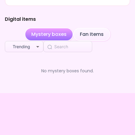
現世には勉強をしにやってきて、お寿司とお酒にハマり
現在はゲーム・歌・イラストにもハマってるよ✨
Digital items
配信はIRIAM・YouTubeでゲーム配信や飲酒雑談を主にやっ
てます🌈
Mystery boxes
Fan Items
Trending
No mystery boxes found.