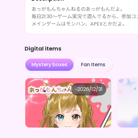
あっがもんちゃんねるのあっがもんだよ。
毎日21:30～ゲーム実況で遊んでるから、参加
メインゲームはモンハン、APEXとかだよ。
Digital items
Mystery boxes
Fan Items
Irresistible clouding avenue
Irr
~
2026/12/31
あっがもんちゃんねる もんちゃんデジタルグッズ(全5種)
Price
Price
Purchase Here
¥
1,000
¥
1,00