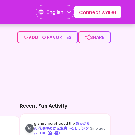
English
Connect wallet
><p>メインゲームはモンハン、APEXとかだよ。</p>
ADD TO FAVORITES
SHARE
Recent Fan Activity
gishuu
purchased the
あっがも
ん 花咲ゆめは先生書下ろしデジタ
3mo ago
ルBOX（全5種）