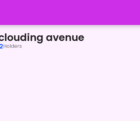
1:30～ゲーム実況で遊んでるから、参加コメントよろしくね。</p
e clouding avenue
2
Holders