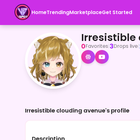
Home
Trending
Marketplace
Get Started
Irresistible clouding avenue
<p>あっがもんちゃんねるのあっがもんだよ。</p><p>毎日2
Irresistibl
0
3
Favorites
|
Drops live
|
Irresistible clouding avenue's profile
Description