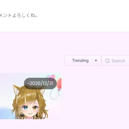
コメントよろしくね。
Trending
esistible clouding avenue
~
2026/12/31
あっがもんちゃんねる オリジナルデジタルBOX（全５種）
Purchase Here
0