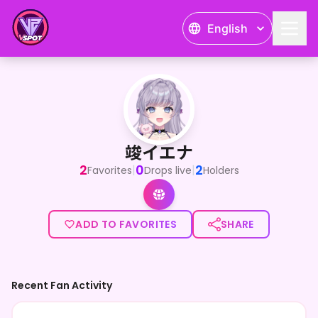
English
竣イエナ
<p>LapisLive20期生の竣 イエナです！普段はIRIAMで活
竣イエナ
2
0
2
|
|
Favorites
Drops live
Holders
ADD TO FAVORITES
SHARE
Recent Fan Activity