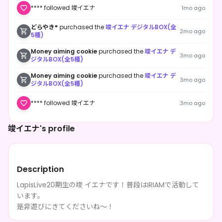
**** followed 竣イエナ
1mo ago
どらやき°
purchased the
竣イエナ デジタルBOX(全
2mo ago
5種)
Money aiming cookie
purchased the
竣イエナ デ
3mo ago
ジタルBOX(全5種)
Money aiming cookie
purchased the
竣イエナ デ
3mo ago
ジタルBOX(全5種)
**** followed 竣イエナ
3mo ago
竣イエナ's profile
Description
LapisLive20期生の竣 イエナです！普段はIRIAMで活動して
います。
是非遊びにきてくださいね〜！