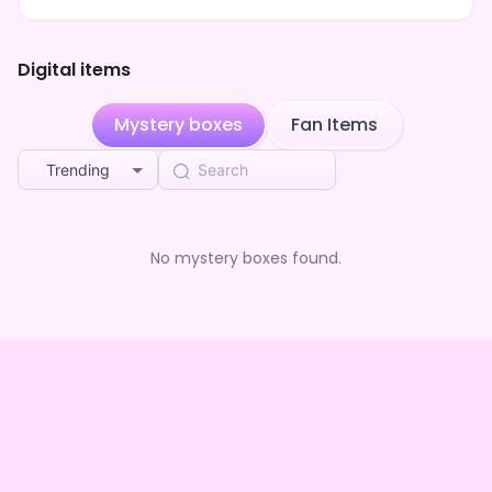
阿波弁でツッコミまくったり、ビビりすぎて椅子から転げ落
ちそうになったり、
とにかくテンション高めで楽しい時間をお届けしよるでな！
Digital items
「騒がしいの好き」「ホラゲーの悲鳴で笑いたい」「方言キ
ャラおもろい！」って人には特に刺さるはず。
Mystery boxes
Fan Items
お時間あれば、ぜひ『チキンキャスト』で検索して遊びにき
てな〜！
Trending
ほな、待っとるけん！！
No mystery boxes found.