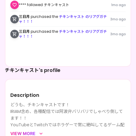
**** followed チキンキャスト
1mo ago
三日月
purchased the
チキンキャスト のリアグガチ
3mo ago
ャ！！！
三日月
purchased the
チキンキャスト のリアグガチ
3mo ago
ャ！！！
チキンキャスト's profile
Description
どうも、チキンキャストです！
IRIAM含め、各種配信では阿波弁バリバリでしゃべり倒して
ます！！
YouTubeとTwitchではホラゲーで常に絶叫してるゲーム配
信者です！
VIEW MORE