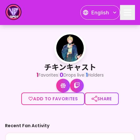
English
チキンキャスト
<p>どうも、チキンキャストです！</p><p>IRIAM含め
チキンキャスト
1
0
1
|
|
Favorites
Drops live
Holders
ADD TO FAVORITES
SHARE
Recent Fan Activity