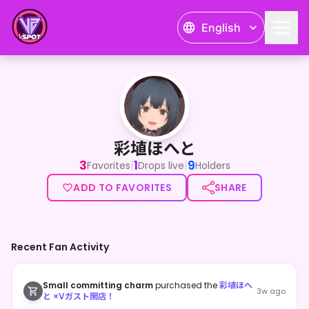
English
彩埴ほへと
彩埴ほへと
3
1
9
|
|
Favorites
Drops live
Holders
ADD TO FAVORITES
SHARE
Recent Fan Activity
Small committing charm
purchased the
彩埴ほへ
3w ago
と ×Vガスト開店！