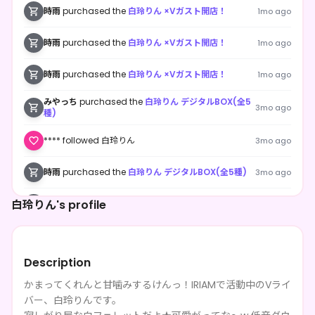
時雨
purchased the
白玲りん ×Vガスト開店！
1mo ago
時雨
purchased the
白玲りん ×Vガスト開店！
1mo ago
時雨
purchased the
白玲りん ×Vガスト開店！
1mo ago
みやっち
purchased the
白玲りん デジタルBOX(全5
3mo ago
種)
**** followed 白玲りん
3mo ago
時雨
purchased the
白玲りん デジタルBOX(全5種)
3mo ago
白玲りん's profile
時雨
purchased the
白玲りん デジタルBOX(全5種)
3mo ago
時雨
purchased the
白玲りん デジタルBOX(全5種)
3mo ago
Description
かまってくれんと甘噛みするけんっ！IRIAMで活動中のVライ
バー、白玲りんです。