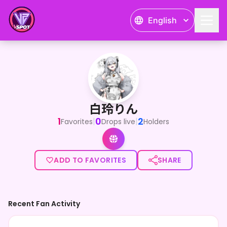
English
白玲りん
<p>かまってくれんと甘噛みするけんっ！IRIAMで活動中の
白玲りん
1
0
2
|
|
Favorites
Drops live
Holders
ADD TO FAVORITES
SHARE
Recent Fan Activity