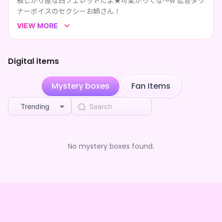
寂しがり屋な白フェレットだよ★可愛がってな～w 低音ダウ
ナーボイスのセクシーお姉さん！
落ちついた雰囲気＆アットホームな配信してます。ぜひ、り
VIEW MORE
んの飼い主さんになってね♡♡推してくれんとガチ噛みな？
Digital items
Mystery boxes
Fan Items
Trending
No mystery boxes found.