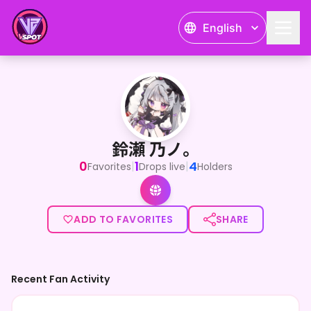
English
鈴瀬 乃ノ。
鈴瀬 乃ノ。
0
1
4
|
|
Favorites
Drops live
Holders
ADD TO FAVORITES
SHARE
Recent Fan Activity