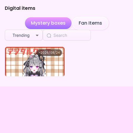
Digital items
Mystery boxes
Fan Items
Trending
鈴瀬 乃ノ。
~
2026/08/24
鈴瀬乃ノ。 ×Vガスト開店！
Lowest price
Purchase Here
¥
1,100