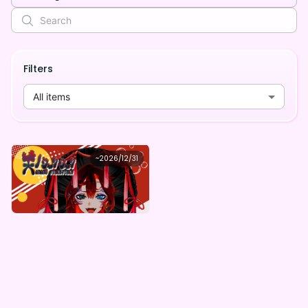
Filters
All items
天ノ ジャクジャク
~
2026/12/31
天ノジャクジャク デジタルBOX(全5種)
Lowest price
Purchase Here
¥
1,000