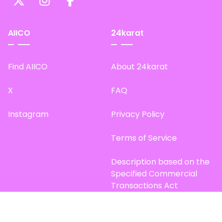
AIICO
24karat
Find AIICO
About 24karat
X
FAQ
Instagram
Privacy Policy
Terms of Service
Description based on the
Specified Commercial
Transactions Act
Site Map