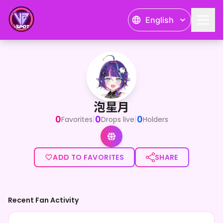
English
泡星月
はじめまして！シマエナガとフラペチーノが大好きな泡星月で
泡星月
0
0
0
|
|
Favorites
Drops live
Holders
ADD TO FAVORITES
SHARE
Recent Fan Activity