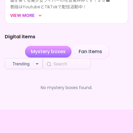
笛を奏でる美少女ライバーの花音兎みみです！🌷🐰💼
3mo ago
のデジタル財産BOX(全5種)
普段はYoutubeとTikTokで配信活動中！
お喋り大好き！
エグゼ
purchased the
花音兎みみ のデジタル財産
VIEW MORE
3mo ago
BOX(全5種)
元気とフルート演奏で癒しをお届け！
いろんなみみを楽しんでいってね🎶
エグゼ
purchased the
花音兎みみ のデジタル財産
3mo ago
BOX(全5種)
みんなはみみの財産だ！✨
Digital items
エグゼ
purchased the
花音兎みみ のデジタル財産
3mo ago
BOX(全5種)
Mystery boxes
Fan Items
Impeccable ending check
purchased the
花音兎
3mo ago
みみ のデジタル財産BOX(全5種)
Trending
Lovely injecting bench
purchased the
花音兎みみ
3mo ago
のデジタル財産BOX(全5種)
エグゼ
purchased the
花音兎みみ のデジタル財産
No mystery boxes found.
3mo ago
BOX(全5種)
**** followed 花音兎みみ
3mo ago