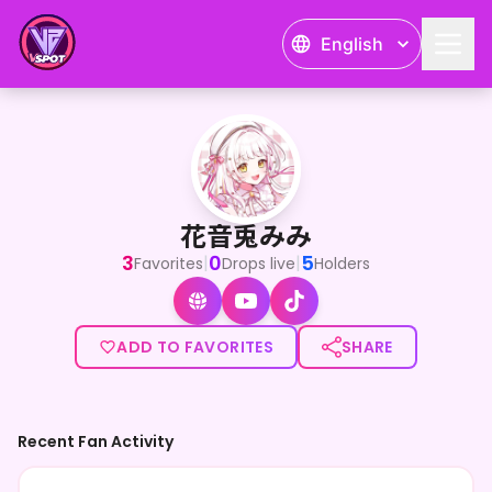
English
花音兎みみ
<p>君のことみーつけたっ！</p><p>清楚でかわいい！</p><
花音兎みみ
3
0
5
|
|
Favorites
Drops live
Holders
ADD TO FAVORITES
SHARE
Recent Fan Activity