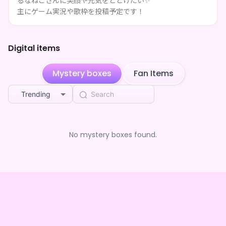
るなねこさんに笑顔や元気をとどけたい✨
深夜帯魚
purchased the
海星るな のわくわくデジタ
主にゲーム実況や歌枠を投稿予定です！
2mo ago
ルBOX
深夜帯魚
purchased the
海星るな のわくわくデジタ
2mo ago
ルBOX
Digital items
深夜帯魚
purchased the
海星るな のわくわくデジタ
2mo ago
ルBOX
Mystery boxes
Fan Items
深夜帯魚
purchased the
海星るな のわくわくデジタ
2mo ago
ルBOX
Trending
深夜帯魚
purchased the
海星るな のわくわくデジタ
2mo ago
ルBOX
深夜帯魚
purchased the
海星るな のわくわくデジタ
No mystery boxes found.
2mo ago
ルBOX
**** followed 海星るな
2mo ago
**** shared 海星るな's page
2mo ago
**** shared 海星るな's page
2mo ago