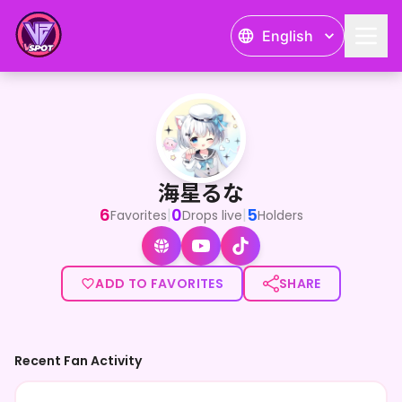
English
海星るな
<p>一番星みーつけた！あなたの１番星になりたい🌟</p><p>天
海星るな
6
0
5
|
|
Favorites
Drops live
Holders
ADD TO FAVORITES
SHARE
Recent Fan Activity