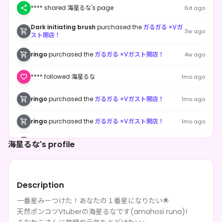
**** shared 海星るな's page
6d ago
Dark initiating brush
purchased the
ガるガる ×Vガ
3w ago
スト開店！
ringo
purchased the
ガるガる ×Vガスト開店！
4w ago
**** followed 海星るな
1mo ago
ringo
purchased the
ガるガる ×Vガスト開店！
1mo ago
ringo
purchased the
ガるガる ×Vガスト開店！
1mo ago
海星るな's profile
エコchan
purchased the
ガるガる ×Vガスト開店！
1mo ago
エコchan
purchased the
ガるガる ×Vガスト開店！
1mo ago
Description
**** shared 海星るな's page
2mo ago
一番星みーつけた！あなたの１番星になりたい🌟
深夜帯魚
purchased the
海星るな のわくわくデジタ
天然ポンコツVtuberの海星るなです(amahosi runa)!
2mo ago
ルBOX