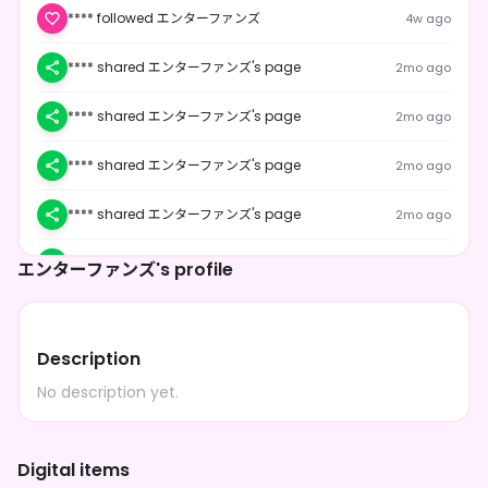
**** followed エンターファンズ
4w ago
**** shared エンターファンズ's page
2mo ago
**** shared エンターファンズ's page
2mo ago
**** shared エンターファンズ's page
2mo ago
**** shared エンターファンズ's page
2mo ago
**** shared エンターファンズ's page
2mo ago
エンターファンズ's profile
**** shared エンターファンズ's page
2mo ago
Description
**** followed エンターファンズ
2mo ago
No description yet.
Short holding back
purchased the
綾守まどい デ
2mo ago
ジタルグッズBOX（全5種）
みせち
purchased the
華月未世 みせちのデジタル
Digital items
3mo ago
BOX（全５種）