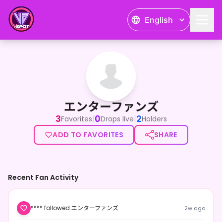
English
エンターファンズ
エンターファンズ
3
0
2
|
|
Favorites
Drops live
Holders
ADD TO FAVORITES
SHARE
Recent Fan Activity
**** followed エンターファンズ
2w ago