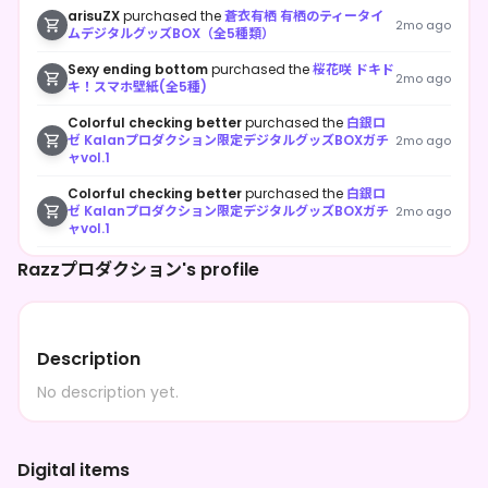
arisuZX
purchased the
蒼衣有栖 有栖のティータイ
2mo ago
ムデジタルグッズBOX（全5種類）
Sexy ending bottom
purchased the
桜花咲 ドキド
2mo ago
キ！スマホ壁紙(全5種)
Colorful checking better
purchased the
白銀ロ
ゼ Kalanプロダクション限定デジタルグッズBOXガチ
2mo ago
ャvol.1
Colorful checking better
purchased the
白銀ロ
ゼ Kalanプロダクション限定デジタルグッズBOXガチ
2mo ago
ャvol.1
Colorful checking better
purchased the
龍緑イ
Razzプロダクション's profile
ツキ Kalanプロダクション限定デジタルグッズBOXガ
2mo ago
チャvol.1
Colorful checking better
purchased the
龍緑イ
ツキ Kalanプロダクション限定デジタルグッズBOXガ
2mo ago
Description
チャvol.1
No description yet.
Colorful checking better
purchased the
龍緑イ
ツキ Kalanプロダクション限定デジタルグッズBOXガ
2mo ago
チャvol.1
Digital items
Colorful checking better
purchased the
龍緑イ