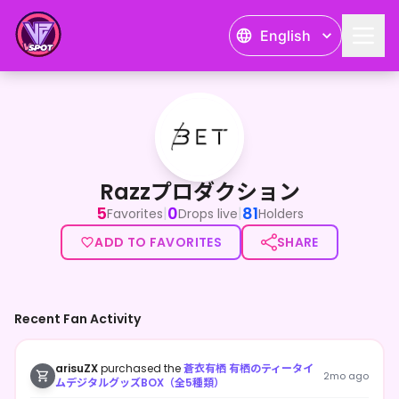
English
Razzプロダクション
Razzプロダクション
5
0
81
|
|
Favorites
Drops live
Holders
ADD TO FAVORITES
SHARE
Recent Fan Activity
arisuZX
purchased the
蒼衣有栖 有栖のティータイ
2mo ago
ムデジタルグッズBOX（全5種類）