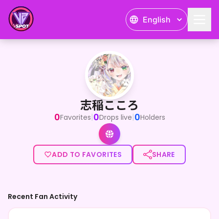
English
志稲こころ
<p>はじめまして*デジタルの世界に住むVTuber・志稲 こころ
志稲こころ
0
0
0
|
|
Favorites
Drops live
Holders
ADD TO FAVORITES
SHARE
Recent Fan Activity