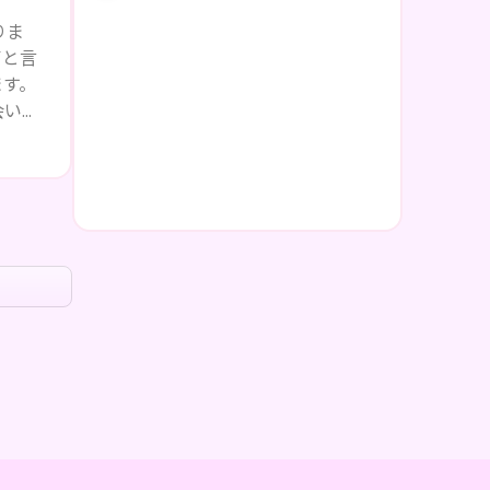
りま
声と言
ます。
会いに