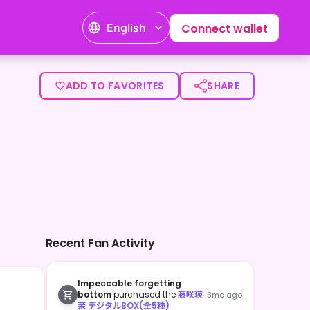
English
Connect wallet
ります。人見知り＆コミュ障の私ですがマイペースをモットーに
ADD TO FAVORITES
SHARE
Recent Fan Activity
Impeccable forgetting
bottom
purchased the
藤咲瑛
3mo ago
茉 デジタルBOX(全5種)