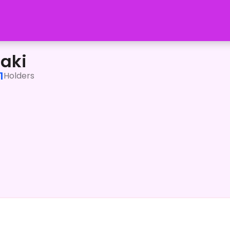
と申します。普段はYouTubeで雑談をメインに活動してお
aki
1
Holders