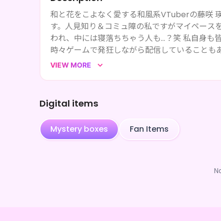
和と花をこよなく愛する和風系VTuberの藤咲 
す。人見知り＆コミュ障の私ですがマイペース
われ、中には寝落ちちゃう人も…？笑 私自身も
時々ゲームで発狂しながら配信していることも
来てください！あわよくば応援してください！
VIEW MORE
Digital items
Mystery boxes
Fan Items
N