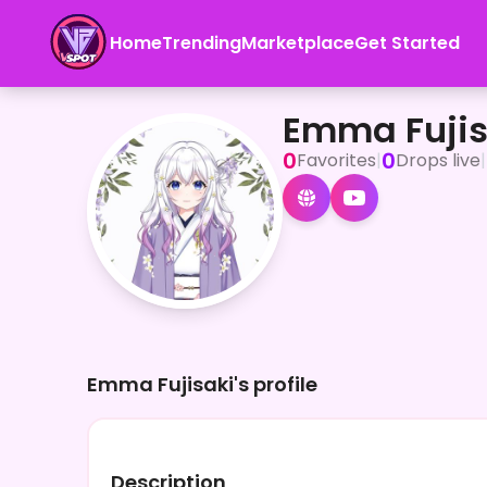
Home
Trending
Marketplace
Get Started
Emma Fujisaki
<p>和と花をこよなく愛する和風系VTuberの藤咲 瑛茉
Emma Fujis
0
0
Favorites
|
Drops live
|
Emma Fujisaki's profile
Description