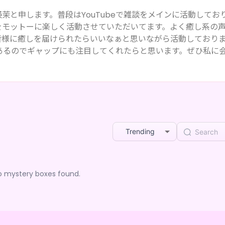
瑛茉と申します。普段はYouTubeで雑談をメインに活動してお
をモットーに楽しく活動させていただいてます。よく癒し系の
皆様に癒しを届けられたらいいなぁと思いながら活動しており
あるのでギャップにも注目してくれたらと思います。ぜひ私に
笑
Trending
o mystery boxes found.