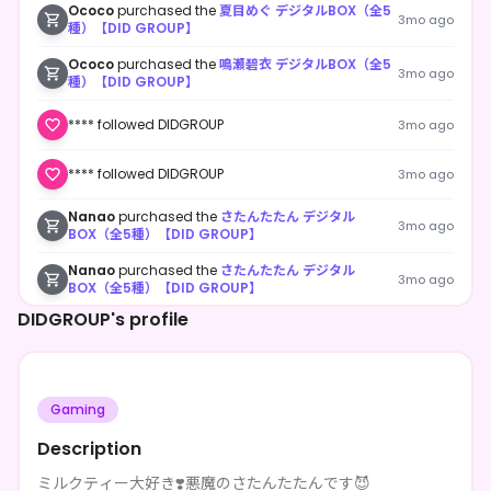
Ococo
purchased the
夏目めぐ デジタルBOX（全5
3mo ago
種）【DID GROUP】
Ococo
purchased the
鳴瀬碧衣 デジタルBOX（全5
3mo ago
種）【DID GROUP】
**** followed DIDGROUP
3mo ago
**** followed DIDGROUP
3mo ago
Nanao
purchased the
さたんたたん デジタル
3mo ago
BOX（全5種）【DID GROUP】
Nanao
purchased the
さたんたたん デジタル
3mo ago
BOX（全5種）【DID GROUP】
DIDGROUP's profile
Nanao
purchased the
さたんたたん デジタル
3mo ago
BOX（全5種）【DID GROUP】
**** followed DIDGROUP
3mo ago
Gaming
Incredible dreaming course
purchased the
焔彩
3mo ago
琴。 デジタルBOX（全5種）【DID GROUP】
Description
ジョン
purchased the
さたんたたん デジタル
ミルクティー大好き❣️悪魔のさたんたたんです😈
4mo ago