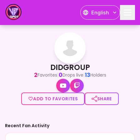
English
DIDGROUP
ミルクティー大好き❣️悪魔のさたんたたんです😈
DIDGROUP
2
0
13
|
|
Favorites
Drops live
Holders
ADD TO FAVORITES
SHARE
Recent Fan Activity