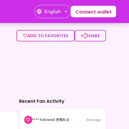
English
Connect wallet
ADD TO FAVORITES
SHARE
Recent Fan Activity
**** followed 壱端ねる
3mo ago