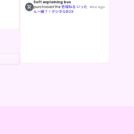
Soft explaining bus
purchased the
壱端ねる いった
4mo ago
ん一緒？！デジタルBOX