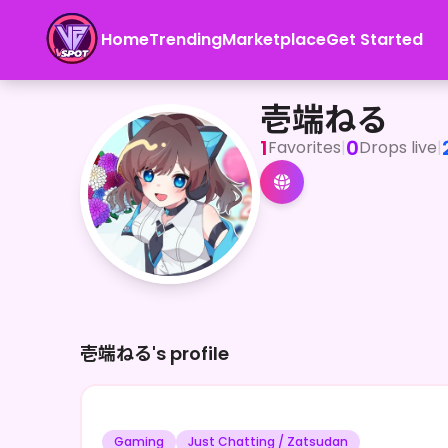
Home
Trending
Marketplace
Get Started
壱端ねる
ティックトックでフォロワー１万人超えVライバー！イリアムやY
壱端ねる
1
0
Favorites
|
Drops live
|
壱端ねる's profile
Gaming
Just Chatting / Zatsudan