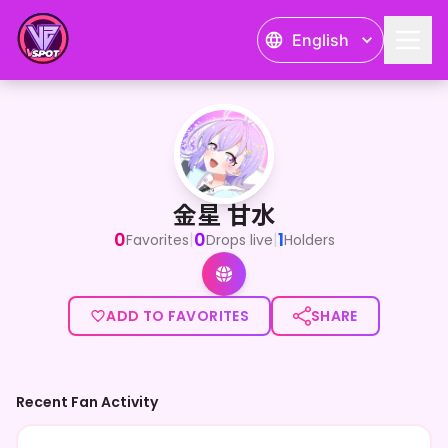
English
金星 甘水
<p>初めましても知っててもずっと覚えていてね✨</p><p>
金星 甘水
0
0
1
|
|
Favorites
Drops live
Holders
ADD TO FAVORITES
SHARE
Recent Fan Activity