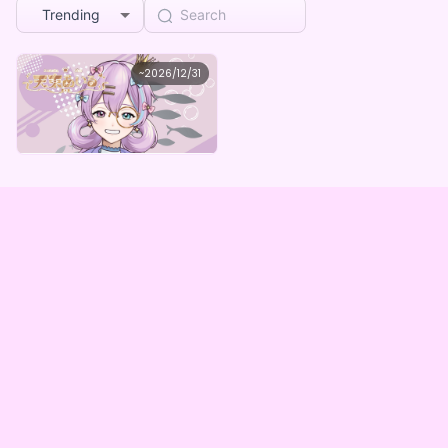
Trending
天束あいる
~
2026/12/31
天束あいるデジタルBOX（全5種）
Lowest price
Purchase Here
¥
1,000