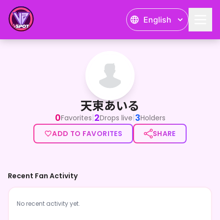
English
天束あいる
天束あいる
0
2
3
|
|
Favorites
Drops live
Holders
ADD TO FAVORITES
SHARE
Recent Fan Activity
No recent activity yet.