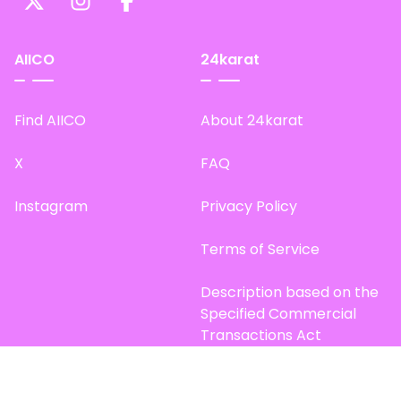
AIICO
24karat
Find AIICO
About 24karat
X
FAQ
Instagram
Privacy Policy
Terms of Service
Description based on the
Specified Commercial
Transactions Act
Site Map