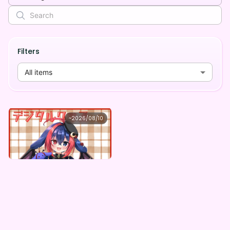
Filters
All items
アオイ シャナローゼ
~
2026/08/10
アオイ=シャナローゼ ×Vガスト開店！
Lowest price
Purchase Here
¥
1,100