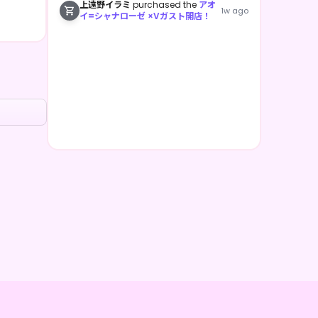
上遠野イラミ
purchased the
アオ
1w ago
イ=シャナローゼ ×Vガスト開店！