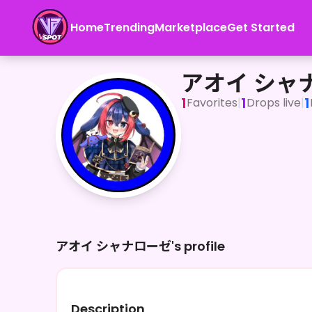
Home
Trending
Marketplace
Get Started
アオイ シャナローゼ
アオイ シャ
1
1
1
Favorites
|
Drops live
|
アオイ シャナローゼ's profile
Description