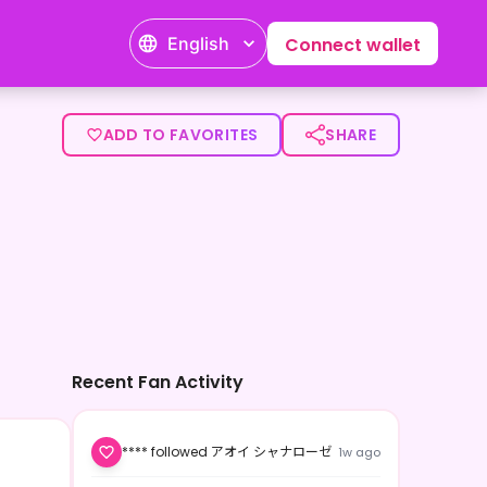
English
Connect wallet
ADD TO FAVORITES
SHARE
Recent Fan Activity
**** followed アオイ シャナローゼ
1w ago