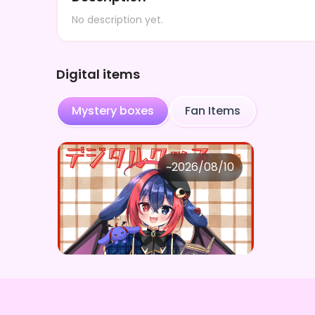
No description yet.
Digital items
Mystery boxes
Fan Items
アオイ シャナローゼ
~
2026/08/10
アオイ=シャナローゼ ×Vガスト開店！
Price
Purchase Here
¥
1,100