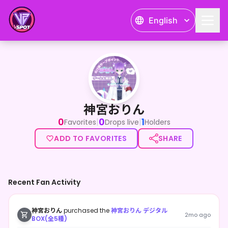
English
神宮おりん
神宮おりん
0
0
1
|
|
Favorites
Drops live
Holders
ADD TO FAVORITES
SHARE
Recent Fan Activity
神宮おりん
purchased the
神宮おりん デジタル
2mo ago
BOX(全5種)