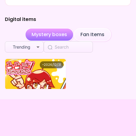
配信はYoutubeで不定期に配信してます。
出会えたらラッキー！
ハイテンション脳直トークでみんなを楽しませるよ！
Digital items
みんなと配信で会えるのを楽しみに待ってるよ！
Mystery boxes
Fan Items
Trending
るるざ
~
2026/12/31
るるざ のワクワクTOXBOXガチャ
Lowest price
Purchase Here
¥
1,000