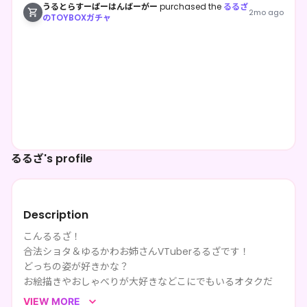
うるとらすーぱーはんばーがー
purchased the
るるざ
2mo ago
のTOYBOXガチャ
るるざ's profile
Description
こんるるざ！
合法ショタ＆ゆるかわお姉さんVTuberるるざです！
どっちの姿が好きかな？
お絵描きやおしゃべりが大好きなどこにでもいるオタクだ
よ。
VIEW MORE