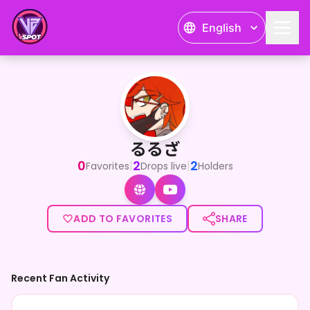
English
るるざ
<p>こんるるざ！</p><p>合法ショタ＆ゆるかわお姉さんVT
るるざ
0
2
2
|
|
Favorites
Drops live
Holders
ADD TO FAVORITES
SHARE
Recent Fan Activity