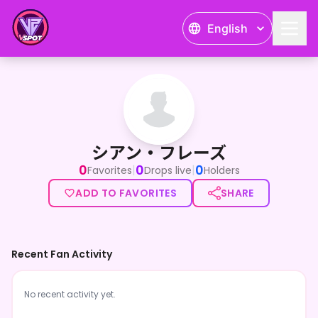
English
シアン・フレーズ
シアン・フレーズ
0
0
0
|
|
Favorites
Drops live
Holders
ADD TO FAVORITES
SHARE
Recent Fan Activity
No recent activity yet.